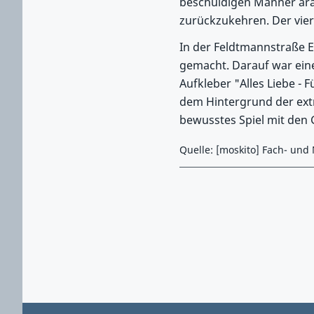
beschuldigen Männer arab
zurückzukehren. Der viert
In der Feldtmannstraße E
gemacht. Darauf war eine
Aufkleber "Alles Liebe - 
dem Hintergrund der extr
bewusstes Spiel mit den 
Quelle: [moskito] Fach- und
Zurück zu Hauptmenü springen
Zurück zu Hauptbereich springen