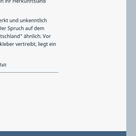
in ihr Herkunftsland
erkt und unkenntlich
 Der Spruch auf dem
utschland" ähnlich. Vor
ber vertreibt, liegt ein
falt