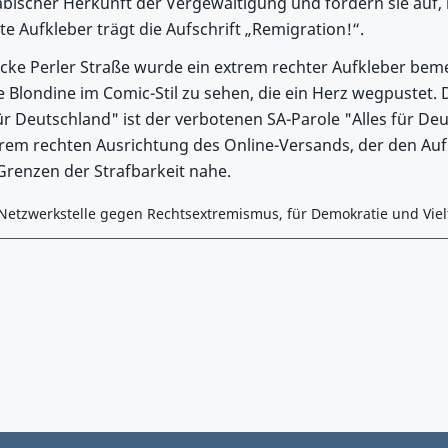
ischer Herkunft der Vergewaltigung und fordern sie auf, 
e Aufkleber trägt die Aufschrift „Remigration!“.
cke Perler Straße wurde ein extrem rechter Aufkleber bem
 Blondine im Comic-Stil zu sehen, die ein Herz wegpustet.
Für Deutschland" ist der verbotenen SA-Parole "Alles für De
em rechten Ausrichtung des Online-Versands, der den Aufkle
Grenzen der Strafbarkeit nahe.
 Netzwerkstelle gegen Rechtsextremismus, für Demokratie und Viel