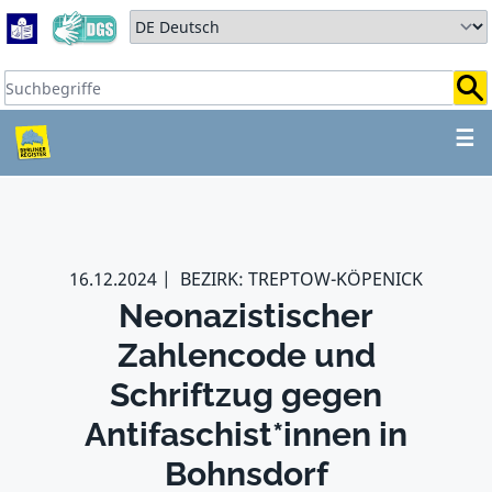
Zum Hauptbereich springen
Zum Hauptmenü springen
Sprache auswählen:
Suchbegriffe:
ZUM HAUPTBEREICH SPR
☰
16.12.2024
BEZIRK: TREPTOW-KÖPENICK
Neonazistischer
Zahlencode und
Schriftzug gegen
Antifaschist*innen in
Bohnsdorf