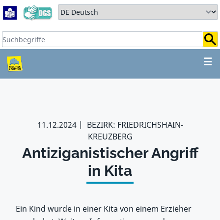
Zum Hauptbereich springen
Zum Hauptmenü springen
Sprache auswählen:
Suchbegriffe:
ZUM HAUPTBEREICH SPR
☰
11.12.2024
BEZIRK: FRIEDRICHSHAIN-
KREUZBERG
Antiziganistischer Angriff
in Kita
Ein Kind wurde in einer Kita von einem Erzieher