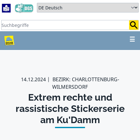
Zum Hauptbereich springen
Zum Hauptmenü springen
Sprache auswählen:
Suchbegriffe:
ZUM HAUPTBEREICH SPR
☰
14.12.2024
BEZIRK: CHARLOTTENBURG-
WILMERSDORF
Extrem rechte und
rassistische Stickerserie
am Ku'Damm