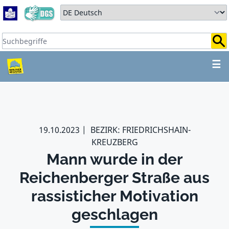
Zum Hauptbereich springen
Zum Hauptmenü springen
Sprache auswählen:
Suchbegriffe:
ZUM HAUPTBEREICH SPR
☰
19.10.2023
BEZIRK: FRIEDRICHSHAIN-
KREUZBERG
Mann wurde in der
Reichenberger Straße aus
rassisticher Motivation
geschlagen