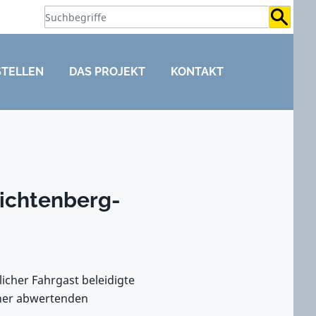
Suchb
STELLEN
DAS PROJEKT
KONTAKT
Lichtenberg-
licher Fahrgast beleidigte
iner abwertenden