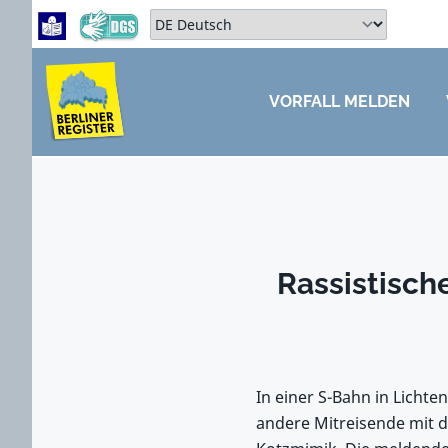
Zum Hauptbereich springen
Zum Hauptmenü springen
Sprache auswählen:
VORFALL MELDEN
ZUM HAUPTBEREICH SPRINGEN
Rassistisch
In einer S-Bahn in Lichte
andere Mitreisende mit d