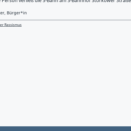
 Person verließ die S-Bahn am S-Bahnhof Storkower Straße
ter, Bürger*in
zer Rassismus