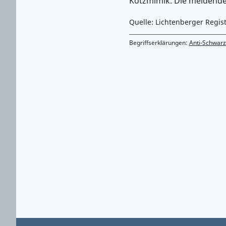
Kotzmimik. Die meldende
Quelle: Lichtenberger Regis
Begriffserklärungen:
Anti-Schwar
Zurück zu Hauptmenü springen
Zurück zu Hauptbereich springen