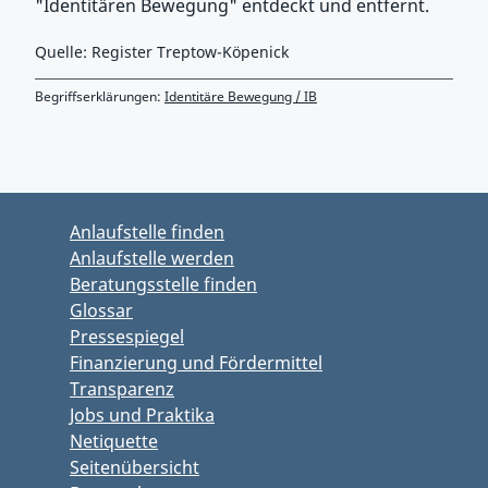
"Identitären Bewegung" entdeckt und entfernt.
Quelle: Register Treptow-Köpenick
Begriffserklärungen:
Identitäre Bewegung / IB
Zurück zu Hauptmenü springen
Zurück zu Hauptbereich springen
Anlaufstelle finden
Anlaufstelle werden
Beratungsstelle finden
Glossar
Pressespiegel
Finanzierung und Fördermittel
Transparenz
Jobs und Praktika
Netiquette
Seitenübersicht