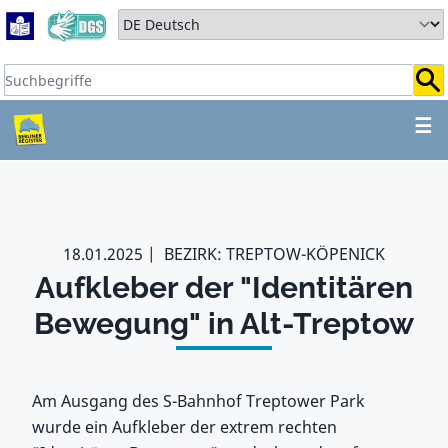
Zum Hauptbereich springen
Zum Hauptmenü springen
Sprache auswählen:
Suchbegriffe:
ZUM HAUPTBEREICH SPR
☰
18.01.2025
BEZIRK: TREPTOW-KÖPENICK
Aufkleber der "Identitären
Bewegung" in Alt-Treptow
Am Ausgang des S-Bahnhof Treptower Park
wurde ein Aufkleber der extrem rechten