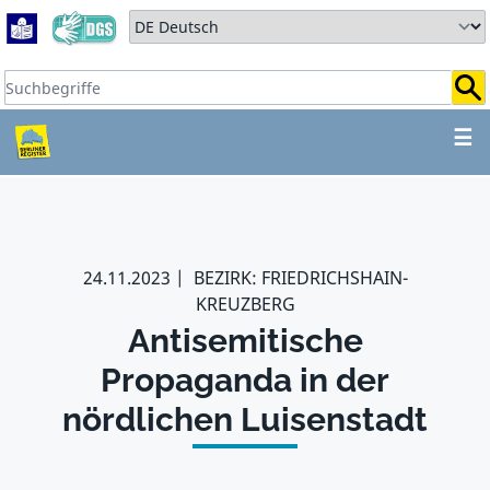
Zum Hauptbereich springen
Zum Hauptmenü springen
Sprache auswählen:
Suchbegriffe:
ZUM HAUPTBEREICH SPR
☰
24.11.2023
BEZIRK: FRIEDRICHSHAIN-
KREUZBERG
Antisemitische
Propaganda in der
nördlichen Luisenstadt