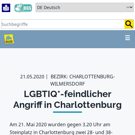
Zum Hauptbereich springen
Zum Hauptmenü springen
Sprache auswählen:
Suchbegriffe:
ZUM HAUPTBEREICH SPR
☰
21.05.2020
BEZIRK: CHARLOTTENBURG-
WILMERSDORF
LGBTIQ*-feindlicher
Angriff in Charlottenburg
Am 21. Mai 2020 wurden gegen 3.20 Uhr am
Steinplatz in Charlottenburg zwei 28- und 38-