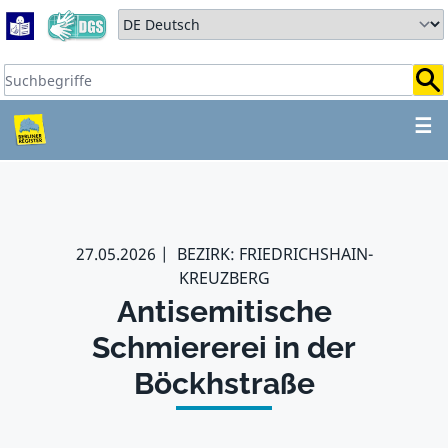
Zum Hauptbereich springen
Zum Hauptmenü springen
Sprache auswählen:
Suchbegriffe:
ZUM HAUPTBEREICH SPR
☰
27.05.2026
BEZIRK: FRIEDRICHSHAIN-
KREUZBERG
Antisemitische
Schmiererei in der
Böckhstraße