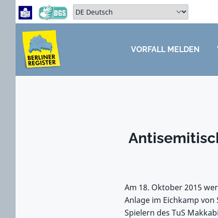
Zum Hauptbereich springen
Zum Hauptmenü springen
Sprache auswählen:
VORFALL MELDEN
ZUM HAUPTBEREICH SPRINGEN
Antisemitisc
Am 18. Oktober 2015 werd
Anlage im Eichkamp von S
Spielern des TuS Makkabi: