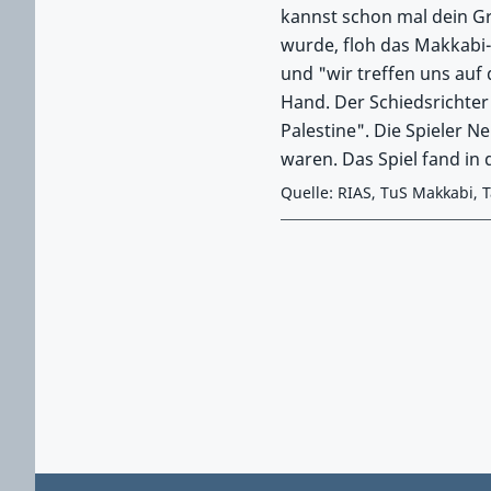
kannst schon mal dein Gra
wurde, floh das Makkabi-
und "wir treffen uns auf
Hand. Der Schiedsrichter b
Palestine". Die Spieler N
waren. Das Spiel fand in d
Quelle: RIAS, TuS Makkabi, T
Zurück zu Hauptmenü springen
Zurück zu Hauptbereich springen