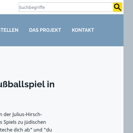
Suchb
STELLEN
DAS PROJEKT
KONTAKT
ßballspiel in
 der Julius-Hirsch-
 Spiels zu jüdischen
steche dich ab" und "du