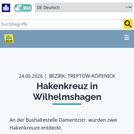
Zum Hauptbereich springen
Zum Hauptmenü springen
Sprache auswählen:
Suchbegriffe:
ZUM HAUPTBEREICH SPR
☰
24.05.2026
BEZIRK: TREPTOW-KÖPENICK
Hakenkreuz in
Wilhelmshagen
An der Bushaltestelle Dämeritzstr. wurden zwei
Hakenkreuze entdeckt.