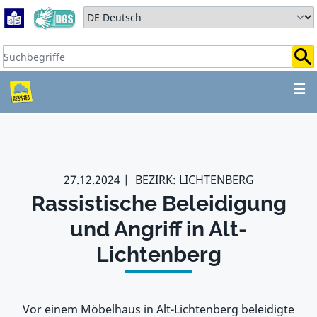
Zum Hauptbereich springen
Zum Hauptmenü springen
Sprache auswählen:
Suchbegriffe:
ZUM HAUPTBEREICH SPR
☰
27.12.2024
BEZIRK: LICHTENBERG
Rassistische Beleidigung
und Angriff in Alt-
Lichtenberg
Vor einem Möbelhaus in Alt-Lichtenberg beleidigte