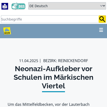
Zum Hauptbereich springen
Zum Hauptmenü springen
Sprache auswählen:
Suchbegriffe:
ZUM HAUPTBEREICH SPR
☰
11.04.2025
BEZIRK: REINICKENDORF
Neonazi-Aufkleber vor
Schulen im Märkischen
Viertel
Um das Mittelfeldbecken, vor der Lauterbach