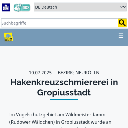
Zum Hauptbereich springen
Zum Hauptmenü springen
Sprache auswählen:
Suchbegriffe:
ZUM HAUPTBEREICH SPR
☰
10.07.2025
BEZIRK: NEUKÖLLN
Hakenkreuzschmiererei in
Gropiusstadt
Im Vogelschutzgebiet am Wildmeisterdamm
(Rudower Wäldchen) in Gropiusstadt wurde an