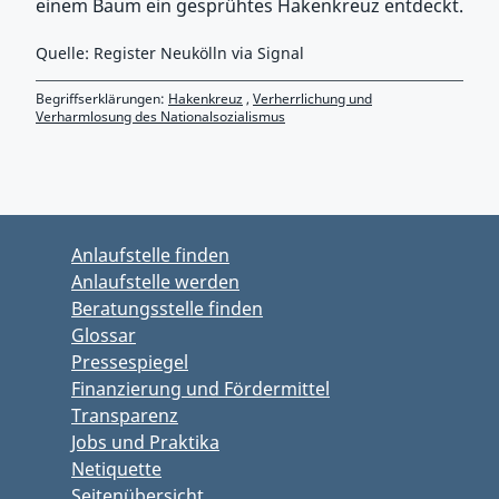
einem Baum ein gesprühtes Hakenkreuz entdeckt.
Quelle: Register Neukölln via Signal
Begriffserklärungen:
Hakenkreuz
,
Verherrlichung und
Verharmlosung des Nationalsozialismus
Zurück zu Hauptmenü springen
Zurück zu Hauptbereich springen
Anlaufstelle finden
Anlaufstelle werden
Beratungsstelle finden
Glossar
Pressespiegel
Finanzierung und Fördermittel
Transparenz
Jobs und Praktika
Netiquette
Seitenübersicht