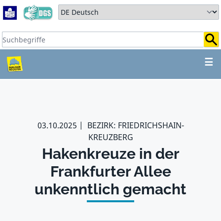
Zum Hauptbereich springen
Zum Hauptmenü springen
Sprache auswählen:
Suchbegriffe:
ZUM HAUPTBEREICH SPR
☰
03.10.2025
BEZIRK: FRIEDRICHSHAIN-
KREUZBERG
Hakenkreuze in der
Frankfurter Allee
unkenntlich gemacht