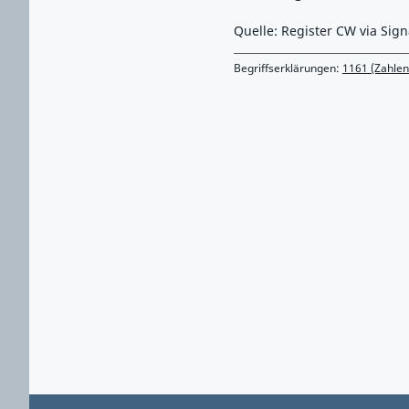
Quelle: Register CW via Sign
Begriffserklärungen:
1161 (Zahle
Zurück zu Hauptmenü springen
Zurück zu Hauptbereich springen