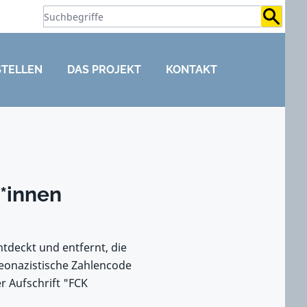
Suchb
STELLEN
DAS PROJEKT
KONTAKT
*innen
tdeckt und entfernt, die
neonazistische Zahlencode
er Aufschrift "FCK