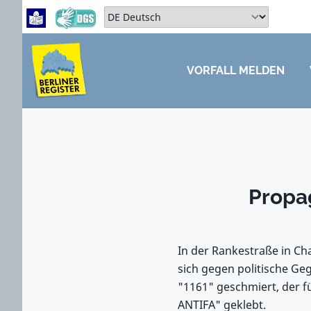
Zum Hauptbereich springen
Zum Hauptmenü springen
Sprache auswählen:
VORFALL MELDEN
ZUM HAUPTBEREICH SPRINGEN
Propa
In der Rankestraße in Ch
sich gegen politische Ge
"1161" geschmiert, der fü
ANTIFA" geklebt.