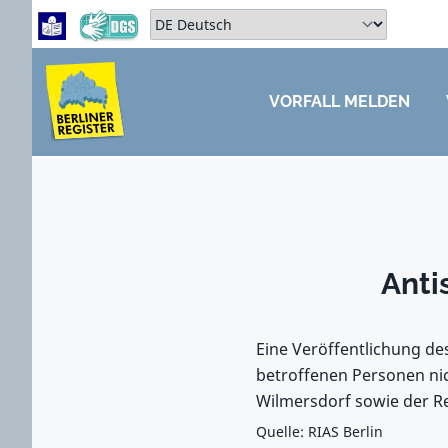
Zum Hauptbereich springen
Zum Hauptmenü springen
Sprache auswählen:
VORFALL MELDEN
ZUM HAUPTBEREICH SPRINGEN
Anti
Eine Veröffentlichung de
betroffenen Personen nic
Wilmersdorf sowie der Re
Quelle: RIAS Berlin