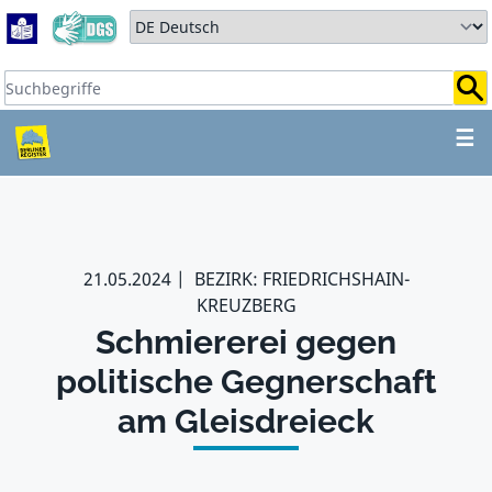
Zum Hauptbereich springen
Zum Hauptmenü springen
Sprache auswählen:
Suchbegriffe:
ZUM HAUPTBEREICH SPR
☰
21.05.2024
BEZIRK: FRIEDRICHSHAIN-
KREUZBERG
Schmiererei gegen
politische Gegnerschaft
am Gleisdreieck