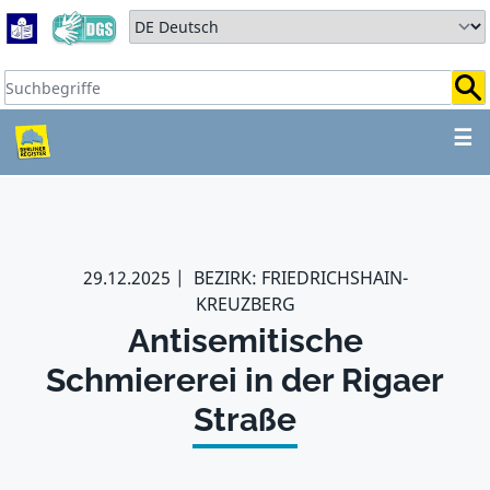
Zum Hauptbereich springen
Zum Hauptmenü springen
Sprache auswählen:
Suchbegriffe:
ZUM HAUPTBEREICH SPR
☰
29.12.2025
BEZIRK: FRIEDRICHSHAIN-
KREUZBERG
Antisemitische
Schmiererei in der Rigaer
Straße