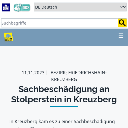
Zum Hauptbereich springen
Zum Hauptmenü springen
Sprache auswählen:
Suchbegriffe:
ZUM HAUPTBEREICH SPR
☰
11.11.2023
BEZIRK: FRIEDRICHSHAIN-
KREUZBERG
Sachbeschädigung an
Stolperstein in Kreuzberg
In Kreuzberg kam es zu einer Sachbeschädigung