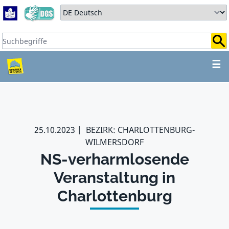
Zum Hauptbereich springen
Zum Hauptmenü springen
Sprache auswählen:
Suchbegriffe:
ZUM HAUPTBEREICH SPR
☰
25.10.2023
BEZIRK: CHARLOTTENBURG-
WILMERSDORF
NS-verharmlosende
Veranstaltung in
Charlottenburg