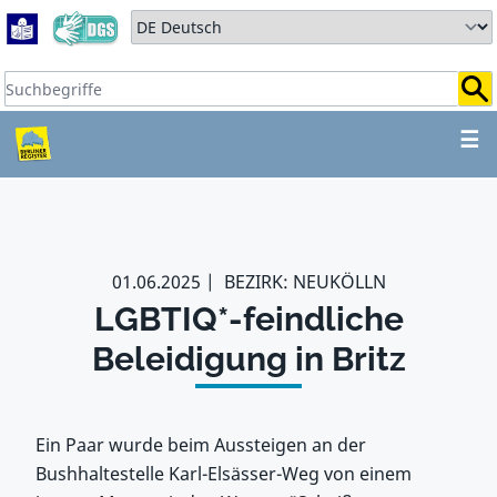
Zum Hauptbereich springen
Zum Hauptmenü springen
Sprache auswählen:
Suchbegriffe:
ZUM HAUPTBEREICH SPR
☰
01.06.2025
BEZIRK: NEUKÖLLN
LGBTIQ*-feindliche
Beleidigung in Britz
Ein Paar wurde beim Aussteigen an der
Bushhaltestelle Karl-Elsässer-Weg von einem