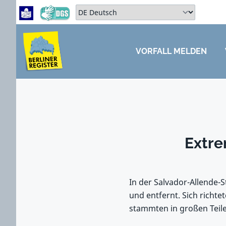
Zum Hauptbereich springen
Zum Hauptmenü springen
Sprache auswählen:
VORFALL MELDEN
ZUM HAUPTBEREICH SPRINGEN
Extre
In der Salvador-Allende-
und entfernt. Sich richt
stammten in großen Teil