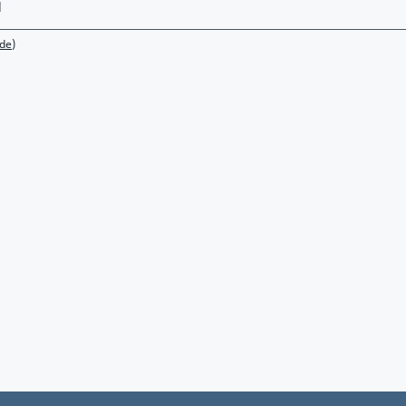
l
de)