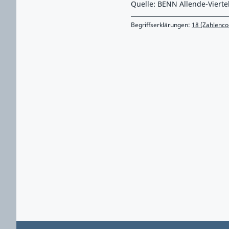
Quelle: BENN Allende-Vierte
Begriffserklärungen:
18 (Zahlenco
Zurück zu Hauptmenü springen
Zurück zu Hauptbereich springen