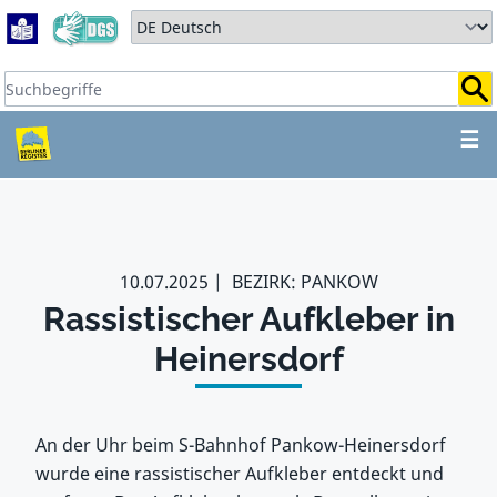
Zum Hauptbereich springen
Zum Hauptmenü springen
Sprache auswählen:
Suchbegriffe:
ZUM HAUPTBEREICH SPR
☰
10.07.2025
BEZIRK: PANKOW
Rassistischer Aufkleber in
Heinersdorf
An der Uhr beim S-Bahnhof Pankow-Heinersdorf
wurde eine rassistischer Aufkleber entdeckt und