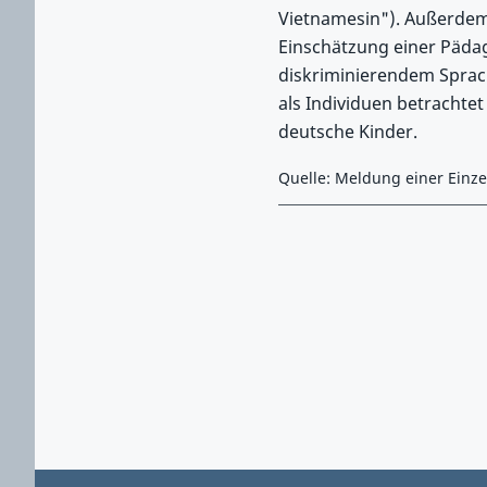
Vietnamesin"). Außerdem 
Einschätzung einer Pädag
diskriminierendem Spra
als Individuen betrachte
deutsche Kinder.
Quelle: Meldung einer Einz
Zurück zu Hauptmenü springen
Zurück zu Hauptbereich springen