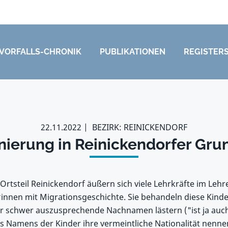
VORFALLS-CHRONIK
PUBLIKATIONEN
REGISTER
22.11.2022
BEZIRK: REINICKENDORF
nierung in Reinickendorfer Gr
Ortsteil Reinickendorf äußern sich viele Lehrkräfte im Le
nnen mit Migrationsgeschichte. Sie behandeln diese Kinder
r schwer auszusprechende Nachnamen lästern ("ist ja auch 
s Namens der Kinder ihre vermeintliche Nationalität nennen