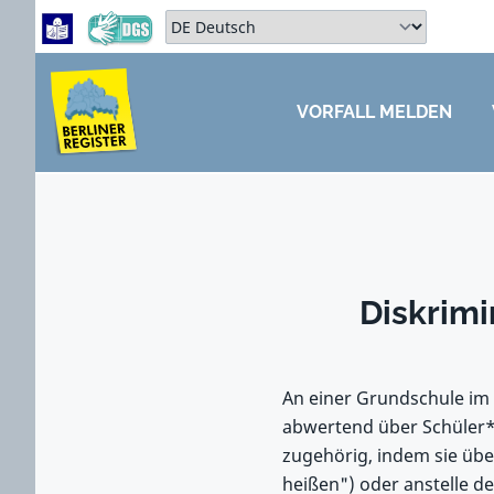
Zum Hauptbereich springen
Zum Hauptmenü springen
Sprache auswählen:
VORFALL MELDEN
ZUM HAUPTBEREICH SPRINGEN
Diskrimi
An einer Grundschule im 
abwertend über Schüler*i
zugehörig, indem sie übe
heißen") oder anstelle de