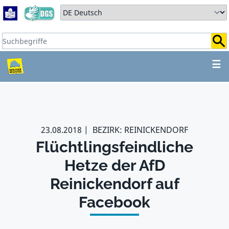
Zum Hauptbereich springen
Zum Hauptmenü springen
Sprache auswählen:
Suchbegriffe:
ZUM HAUPTBEREICH SPR
☰
23.08.2018
BEZIRK: REINICKENDORF
Flüchtlingsfeindliche
Hetze der AfD
Reinickendorf auf
Facebook