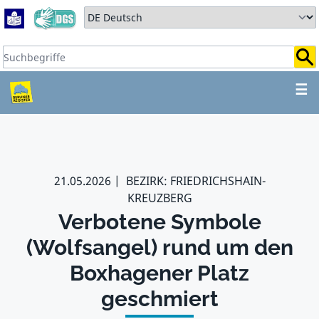
Zum Hauptbereich springen
Zum Hauptmenü springen
Sprache auswählen:
Suchbegriffe:
ZUM HAUPTBEREICH SPR
☰
21.05.2026
BEZIRK: FRIEDRICHSHAIN-
KREUZBERG
Verbotene Symbole
(Wolfsangel) rund um den
Boxhagener Platz
geschmiert