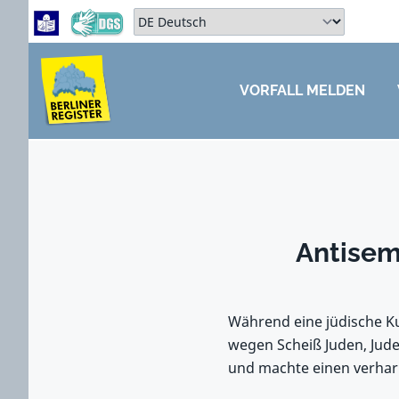
Zum Hauptbereich springen
Zum Hauptmenü springen
Sprache auswählen:
VORFALL MELDEN
ZUM HAUPTBEREICH SPRINGEN
Antisem
Während eine jüdische Ku
wegen Scheiß Juden, Jude
und machte einen verhar