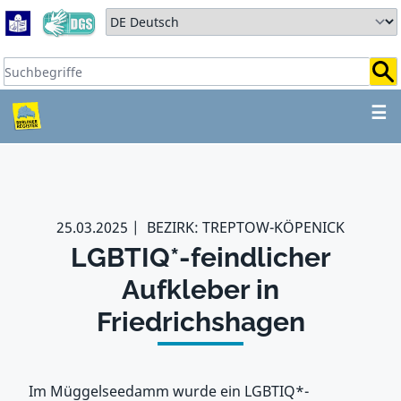
Zum Hauptbereich springen
Zum Hauptmenü springen
Sprache auswählen:
Suchbegriffe:
ZUM HAUPTBEREICH SPR
☰
25.03.2025
BEZIRK: TREPTOW-KÖPENICK
LGBTIQ*-feindlicher
Aufkleber in
Friedrichshagen
Im Müggelseedamm wurde ein LGBTIQ*-