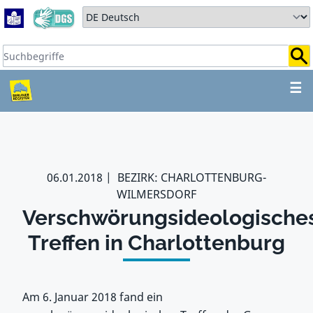
Zum Hauptbereich springen
Zum Hauptmenü springen
Sprache auswählen:
Suchbegriffe:
ZUM HAUPTBEREICH SPR
☰
06.01.2018
BEZIRK: CHARLOTTENBURG-
WILMERSDORF
Verschwörungsideologische
Treffen in Charlottenburg
Am 6. Januar 2018 fand ein