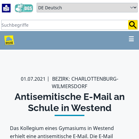
Zum Hauptbereich springen
Zum Hauptmenü springen
Sprache auswählen:
Suchbegriffe:
ZUM HAUPTBEREICH SPR
☰
01.07.2021
BEZIRK: CHARLOTTENBURG-
WILMERSDORF
Antisemitische E-Mail an
Schule in Westend
Das Kollegium eines Gymasiums in Westend
erhielt eine antisemitische E-Mail. Die E-Mail