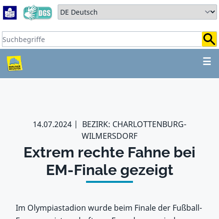
Zum Hauptbereich springen
Zum Hauptmenü springen
Sprache auswählen:
Suchbegriffe:
ZUM HAUPTBEREICH SPR
☰
14.07.2024
BEZIRK: CHARLOTTENBURG-
WILMERSDORF
Extrem rechte Fahne bei
EM-Finale gezeigt
Im Olympiastadion wurde beim Finale der Fußball-