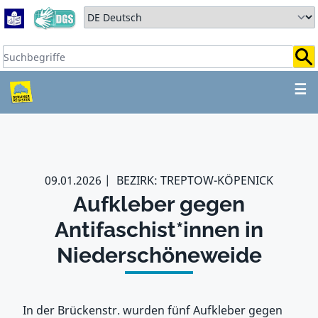
Zum Hauptbereich springen
Zum Hauptmenü springen
Sprache auswählen:
Suchbegriffe:
ZUM HAUPTBEREICH SPR
☰
09.01.2026
BEZIRK: TREPTOW-KÖPENICK
Aufkleber gegen
Antifaschist*innen in
Niederschöneweide
In der Brückenstr. wurden fünf Aufkleber gegen