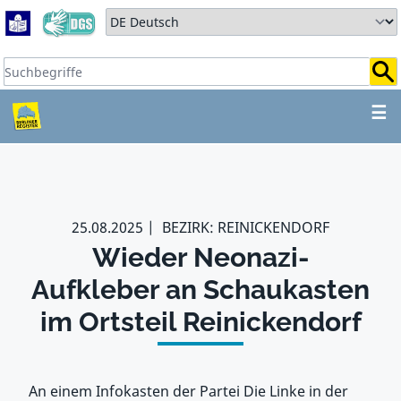
Zum Hauptbereich springen
Zum Hauptmenü springen
Sprache auswählen:
Suchbegriffe:
ZUM HAUPTBEREICH SPR
☰
25.08.2025
BEZIRK: REINICKENDORF
Wieder Neonazi-
Aufkleber an Schaukasten
im Ortsteil Reinickendorf
An einem Infokasten der Partei Die Linke in der