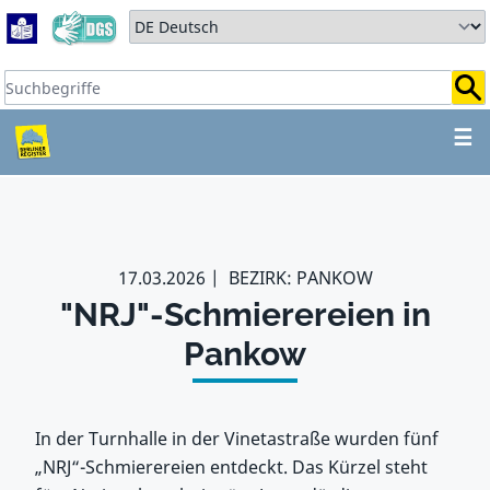
Zum Hauptbereich springen
Zum Hauptmenü springen
Sprache auswählen:
Suchbegriffe:
ZUM HAUPTBEREICH SPR
☰
17.03.2026
BEZIRK: PANKOW
"NRJ"-Schmierereien in
Pankow
In der Turnhalle in der Vinetastraße wurden fünf
„NRJ“-Schmierereien entdeckt. Das Kürzel steht