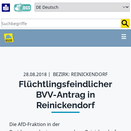
Zum Hauptbereich springen
Zum Hauptmenü springen
Sprache auswählen:
Suchbegriffe:
ZUM HAUPTBEREICH SPR
☰
28.08.2018
BEZIRK: REINICKENDORF
Flüchtlingsfeindlicher
BVV-Antrag in
Reinickendorf
Die AfD-Fraktion in der