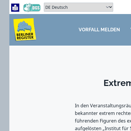
Zum Hauptbereich springen
Zum Hauptmenü springen
Sprache auswählen:
VORFALL MELDEN
ZUM HAUPTBEREICH SPRINGEN
Extrem
In den Veranstaltungsräu
bekannter extrem rechter
führenden Figuren des e
aufgelösten „Institut fü