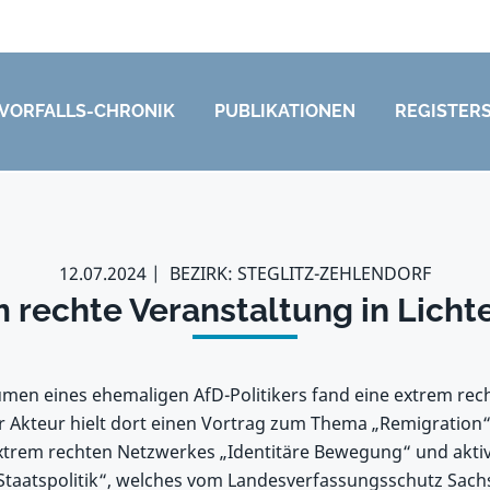
VORFALLS-CHRONIK
PUBLIKATIONEN
REGISTER
12.07.2024
BEZIRK: STEGLITZ-ZEHLENDORF
 rechte Veranstaltung in Licht
men eines ehemaligen AfD-Politikers fand eine extrem recht
 Akteur hielt dort einen Vortrag zum Thema „Remigration“. 
xtrem rechten Netzwerkes „Identitäre Bewegung“ und aktiv
r Staatspolitik“, welches vom Landesverfassungsschutz Sachs