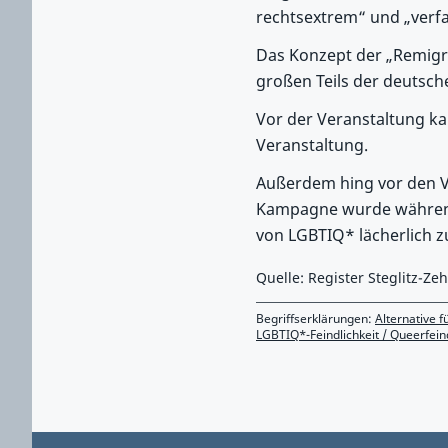
rechtsextrem“ und „verfa
Das Konzept der „Remigrat
großen Teils der deutsch
Vor der Veranstaltung k
Veranstaltung.
Außerdem hing vor den V
Kampagne wurde während
von LGBTIQ* lächerlich z
Quelle: Register Steglitz-Z
Begriffserklärungen:
Alternative f
LGBTIQ*-Feindlichkeit / Queerfeind
Zurück zu Hauptmenü springen
Zurück zu Hauptbereich springen