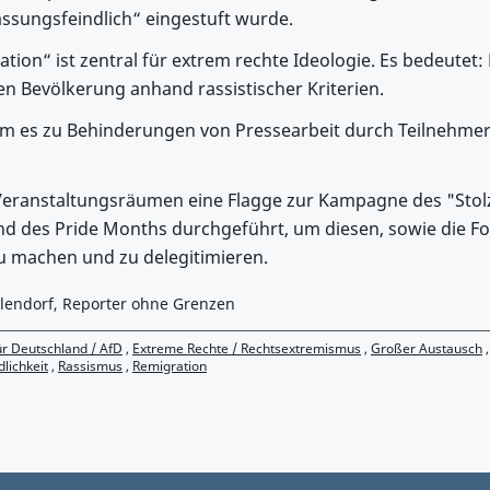
ssungsfeindlich“ eingestuft wurde.
ion“ ist zentral für extrem rechte Ideologie. Es bedeutet:
en Bevölkerung anhand rassistischer Kriterien.
am es zu Behinderungen von Pressearbeit durch Teilnehme
eranstaltungsräumen eine Flagge zur Kampagne des "Stol
 des Pride Months durchgeführt, um diesen, sowie die F
u machen und zu delegitimieren.
ehlendorf, Reporter ohne Grenzen
ür Deutschland / AfD
,
Extreme Rechte / Rechtsextremismus
,
Großer Austausch
lichkeit
,
Rassismus
,
Remigration