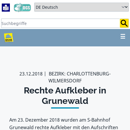
Zum Hauptbereich springen
Zum Hauptmenü springen
Sprache auswählen:
Suchbegriffe:
ZUM HAUPTBEREICH SPR
☰
23.12.2018
BEZIRK: CHARLOTTENBURG-
WILMERSDORF
Rechte Aufkleber in
Grunewald
Am 23. Dezember 2018 wurden am S-Bahnhof
Grunewald rechte Aufkleber mit den Aufschriften