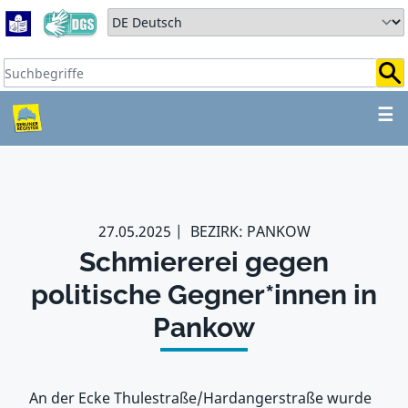
Zum Hauptbereich springen
Zum Hauptmenü springen
Sprache auswählen:
Suchbegriffe:
ZUM HAUPTBEREICH SPR
☰
27.05.2025
BEZIRK: PANKOW
Schmiererei gegen
politische Gegner*innen in
Pankow
An der Ecke Thulestraße/Hardangerstraße wurde