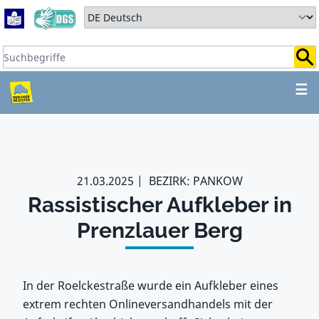
Zum Hauptbereich springen
Zum Hauptmenü springen
Sprache auswählen:
Suchbegriffe:
ZUM HAUPTBEREICH SPR
☰
21.03.2025
BEZIRK: PANKOW
Rassistischer Aufkleber in
Prenzlauer Berg
In der Roelckestraße wurde ein Aufkleber eines
extrem rechten Onlineversandhandels mit der