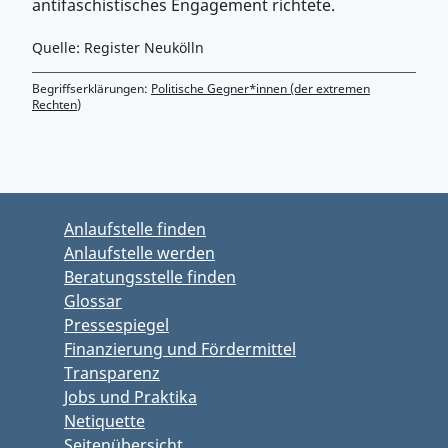
antifaschistisches Engagement richtete.
Quelle: Register Neukölln
Begriffserklärungen:
Politische Gegner*innen (der extremen
Rechten)
Zurück zu Hauptmenü springen
Zurück zu Hauptbereich springen
Anlaufstelle finden
Anlaufstelle werden
Beratungsstelle finden
Glossar
Pressespiegel
Finanzierung und Fördermittel
Transparenz
Jobs und Praktika
Netiquette
Seitenübersicht