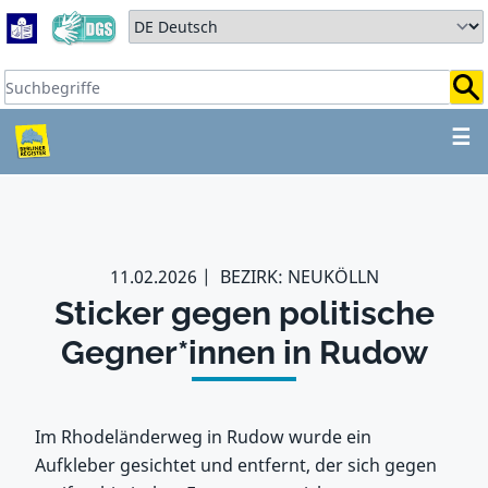
Zum Hauptbereich springen
Zum Hauptmenü springen
Sprache auswählen:
Suchbegriffe:
ZUM HAUPTBEREICH SPR
☰
11.02.2026
BEZIRK: NEUKÖLLN
Sticker gegen politische
Gegner*innen in Rudow
Im Rhodeländerweg in Rudow wurde ein
Aufkleber gesichtet und entfernt, der sich gegen