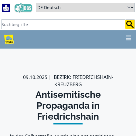
Zum Hauptbereich springen
Zum Hauptmenü springen
Sprache auswählen:
Suchbegriffe:
ZUM HAUPTBEREICH SPR
☰
09.10.2025
BEZIRK: FRIEDRICHSHAIN-
KREUZBERG
Antisemitische
Propaganda in
Friedrichshain