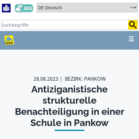
Zum Hauptbereich springen
Zum Hauptmenü springen
Sprache auswählen:
Suchbegriffe:
ZUM HAUPTBEREICH SPR
☰
28.08.2023
BEZIRK: PANKOW
Antiziganistische
strukturelle
Benachteiligung in einer
Schule in Pankow