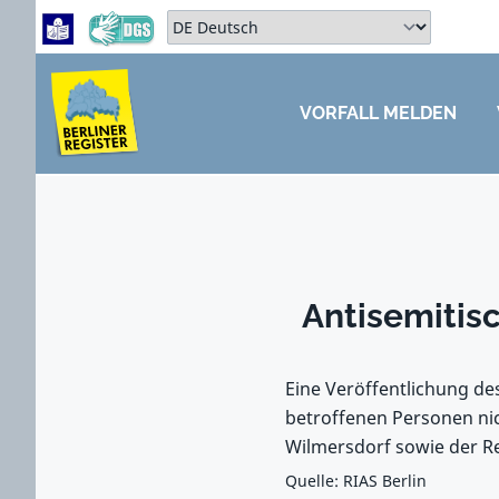
Zum Hauptbereich springen
Zum Hauptmenü springen
Sprache auswählen:
VORFALL MELDEN
ZUM HAUPTBEREICH SPRINGEN
Antisemitis
Eine Veröffentlichung de
betroffenen Personen nic
Wilmersdorf sowie der Re
Quelle: RIAS Berlin