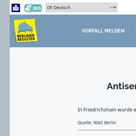
Zum Hauptbereich springen
Zum Hauptmenü springen
Sprache auswählen:
VORFALL MELDEN
ZUM HAUPTBEREICH SPRINGEN
Antise
In Friedrichshain wurde e
Quelle: RIAS Berlin