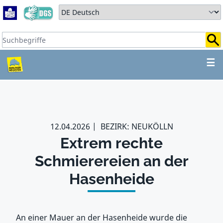
Zum Hauptbereich springen
Zum Hauptmenü springen
Sprache auswählen:
Suchbegriffe:
ZUM HAUPTBEREICH SPR
☰
12.04.2026
BEZIRK: NEUKÖLLN
Extrem rechte
Schmierereien an der
Hasenheide
An einer Mauer an der Hasenheide wurde die