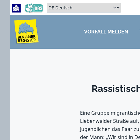
Zum Hauptbereich springen
Zum Hauptmenü springen
Sprache auswählen:
VORFALL MELDEN
ZUM HAUPTBEREICH SPRINGEN
Rassistis
Eine Gruppe migrantische
Liebenwalder Straße auf,
Jugendlichen das Paar zu
der Mann: „Wir sind in D