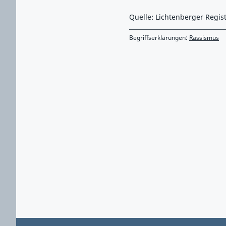
Quelle: Lichtenberger Regis
Begriffserklärungen:
Rassismus
Zurück zu Hauptmenü springen
Zurück zu Hauptbereich springen