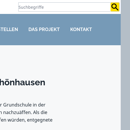
Suchb
STELLEN
DAS PROJEKT
KONTAKT
chönhausen
er Grundschule in der
h nachzuäffen. Als die
ffen würden, entgegnete