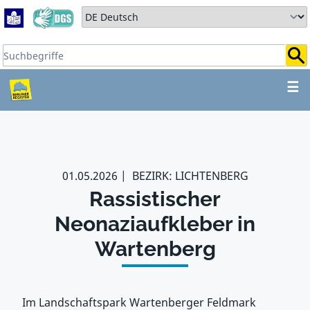
Zum Hauptbereich springen
Zum Hauptmenü springen
Sprache auswählen:
Suchbegriffe:
ZUM HAUPTBEREICH SPR
☰
01.05.2026
BEZIRK: LICHTENBERG
Rassistischer
Neonaziaufkleber in
Wartenberg
Im Landschaftspark Wartenberger Feldmark