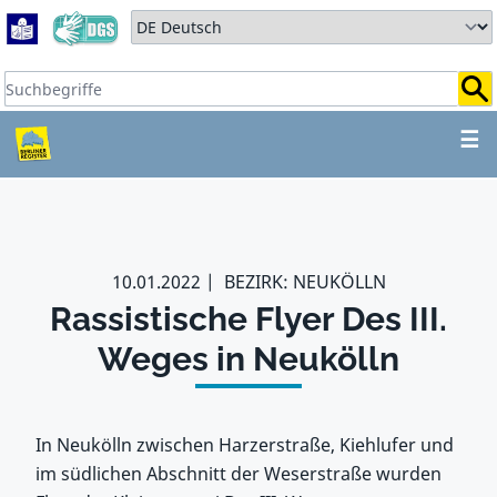
Zum Hauptbereich springen
Zum Hauptmenü springen
Sprache auswählen:
Suchbegriffe:
ZUM HAUPTBEREICH SPR
☰
10.01.2022
BEZIRK: NEUKÖLLN
Rassistische Flyer Des III.
Weges in Neukölln
In Neukölln zwischen Harzerstraße, Kiehlufer und
im südlichen Abschnitt der Weserstraße wurden